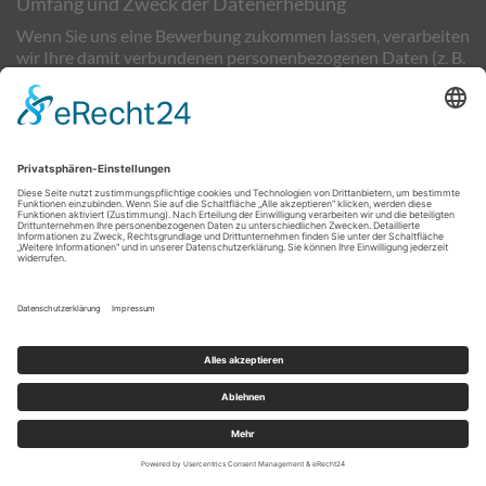
Umfang und Zweck der Datenerhebung
Wenn Sie uns eine Bewerbung zukommen lassen, verarbeiten
wir Ihre damit verbundenen personenbezogenen Daten (z. B.
Kontakt- und Kommunikationsdaten,
Bewerbungsunterlagen, Notizen im Rahmen von
Bewerbungsgesprächen etc.), soweit dies zur Entscheidung
über die Begründung eines Beschäftigungsverhältnisses
erforderlich ist. Rechtsgrundlage hierfür ist § 26 BDSG nach
deutschem Recht (Anbahnung eines
Beschäftigungsverhältnisses), Art. 6 Abs. 1 lit. b DSGVO
(allgemeine Vertragsanbahnung) und – sofern Sie eine
Einwilligung erteilt haben – Art. 6 Abs. 1 lit. a DSGVO. Die
Einwilligung ist jederzeit widerrufbar. Ihre
personenbezogenen Daten werden innerhalb unseres
Unternehmens ausschließlich an Personen weitergegeben,
die an der Bearbeitung Ihrer Bewerbung beteiligt sind.
Sofern die Bewerbung erfolgreich ist, werden die von Ihnen
eingereichten Daten auf Grundlage von § 26 BDSG und Art. 6
Abs. 1 lit. b DSGVO zum Zwecke der Durchführung des
Beschäftigungsverhältnisses in unseren
Datenverarbeitungssystemen gespeichert.